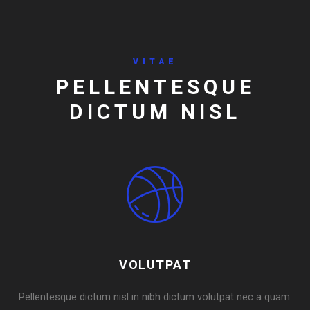
VITAE
PELLENTESQUE
DICTUM NISL
VOLUTPAT
Pellentesque dictum nisl in nibh dictum volutpat nec a quam.