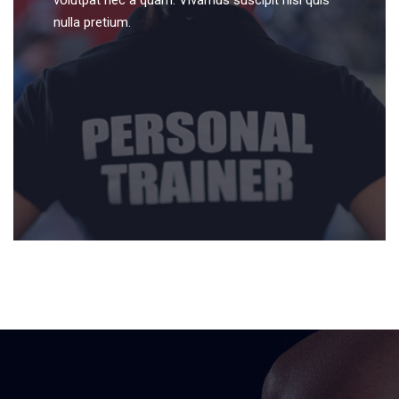
volutpat nec a quam. Vivamus suscipit nisl quis
nulla pretium.